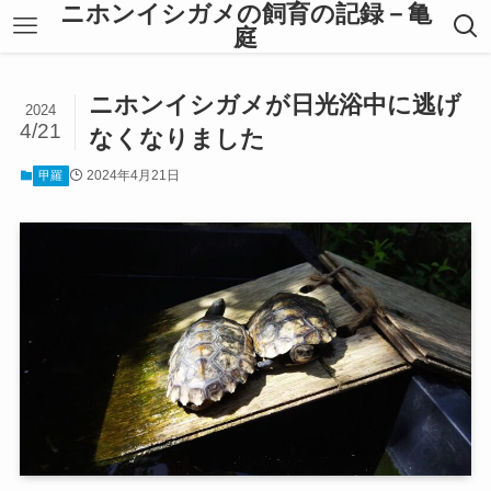
ニホンイシガメの飼育の記録－亀
庭
ニホンイシガメが日光浴中に逃げ
2024
4/21
なくなりました
2024年4月21日
甲羅